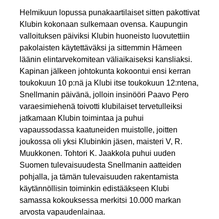
Helmikuun lopussa punakaartilaiset sitten pakottivat
Klubin kokonaan sulkemaan ovensa. Kaupungin
valloituksen päiviksi Klubin huoneisto luovutettiin
pakolaisten käytettäväksi ja sittemmin Hämeen
läänin elintarvekomitean väliaikaiseksi kansliaksi.
Kapinan jälkeen johtokunta kokoontui ensi kerran
toukokuun 10 p:nä ja Klubi itse toukokuun 12:ntena,
Snellmanin päivänä, jolloin insinööri Paavo Pero
varaesimiehenä toivotti klubilaiset tervetulleiksi
jatkamaan Klubin toimintaa ja puhui
vapaussodassa kaatuneiden muistolle, joitten
joukossa oli yksi Klubinkin jäsen, maisteri V, R.
Muukkonen. Tohtori K. Jaakkola puhui uuden
Suomen tulevaisuudesta Snellmanin aatteiden
pohjalla, ja tämän tulevaisuuden rakentamista
käytännöllisin toiminkin edistääkseen Klubi
samassa kokouksessa merkitsi 10.000 markan
arvosta vapaudenlainaa.