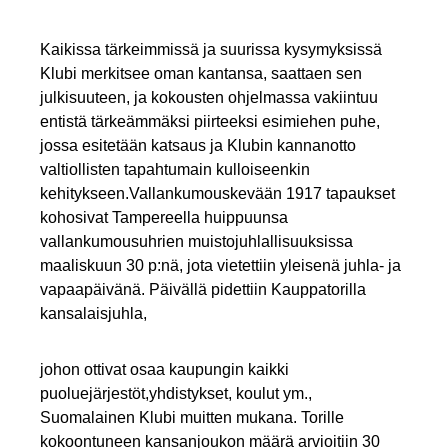
Kaikissa tärkeimmissä ja suurissa kysymyksissä
Klubi merkitsee oman kantansa, saattaen sen
julkisuuteen, ja kokousten ohjelmassa vakiintuu
entistä tärkeämmäksi piirteeksi esimiehen puhe,
jossa esitetään katsaus ja Klubin kannanotto
valtiollisten tapahtumain kulloiseenkin
kehitykseen.Vallankumouskevään 1917 tapaukset
kohosivat Tampereella huippuunsa
vallankumousuhrien muistojuhlallisuuksissa
maaliskuun 30 p:nä, jota vietettiin yleisenä juhla- ja
vapaapäivänä. Päivällä pidettiin Kauppatorilla
kansalaisjuhla,
johon ottivat osaa kaupungin kaikki
puoluejärjestöt,yhdistykset, koulut ym.,
Suomalainen Klubi muitten mukana. Torille
kokoontuneen kansanjoukon määrä arvioitiin 30