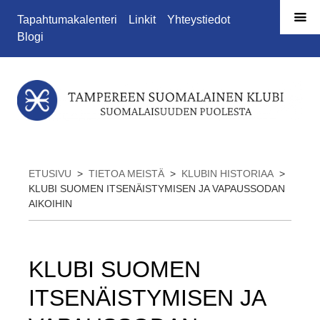
Siirry sivun sisältöön
Tapahtumakalenteri
Linkit
Yhteystiedot
Blogi
ETUSIVU
>
TIETOA MEISTÄ
>
KLUBIN HISTORIAA
>
KLUBI SUOMEN ITSENÄISTYMISEN JA VAPAUSSODAN
AIKOIHIN
KLUBI SUOMEN
ITSENÄISTYMISEN JA