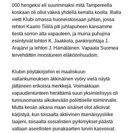
000 hengeksi eli suurimmaksi mitä Tampereella
koskaan oli ollut väkeä yhdellä kerralla koolla. Illalla
vietti Klubi omassa huoneistossaan juhlan, jossa
rehtori Kaarlo Tiililä piti juhlapuheen kansamme
tiestä sorron alta vapauteen, ja muina puhujina
esiintyivät tohtori K. Jaakkola, pankinjohtaja J.
Arajärvi ja lehtori J. Hämäläinen. Vapaata Suomea
tervehdittiin innostunein eläköönhuudoin.
Klubin pöytäkirjoihin ei maaliskuun
vallankumouksen äkkinäinen vyöry vielä näytä
jättäneen erikoisia merkkejä. Voimakkaan
vapaudentunteen herättämä suuri yksimielisyys oli
tunnusomaista alkukevään poliittiselle toiminnalle.
Mutta kesän aikana maan sisäiset olot alkoivat
kärjistyä, kun toisaalta aktiivinen itsenäisyysliike
laajeni, toisaalta sosialistien pyrkimykset päästä
valtaan aseellisten punakaartien turvin kasvoivat.