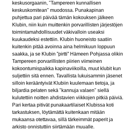
keskusorgaanin, "Tampereen kunnallisen
keskuskomitean" muodossa. Punakapinan
puhjettua pari päivää tämän kokouksen jälkeen
Klubin, niin kuin muittenkin porvarillisten järjestöjen
toimintamahdollisuudet väkivalloin useaksi
kuukaudeksi estettiin. Klubin huoneisto saatiin
kuitenkin pitää avoinna aina helmikuun loppuun
saakka, ja se Klubin ”pirtti” Hämeen Pohjassa olikin
Tampereen porvarillisten piirien viimeinen
kokoontumispaikka kapinaviikoilla, muut klubit kun
suljettiin sitä ennen. Tavallista lukuisammin jäsenet
silloin kerääntyivät Klubiin kuulemaan tietoja, ja
biljardia pelaten sekä "kannuja valaen" siellä
kulutettiin noitten ahdistavien viikkojen pitkiä päiviä.
Pari kertaa pitivät punakaartilaiset Klubissa koti
tarkastuksen, löytämättä kuitenkaan mitään
mukaansa otettavaa, sillä tärkeimmät paperit ja
arkisto onnistuttiin siirtämään muualle.