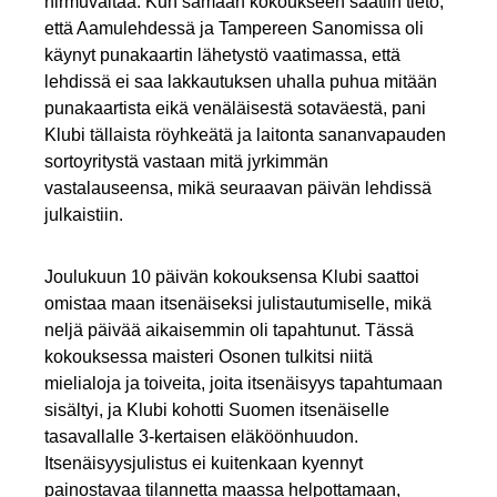
hirmuvaltaa. Kun samaan kokoukseen saatiin tieto,
että Aamulehdessä ja Tampereen Sanomissa oli
käynyt punakaartin lähetystö vaatimassa, että
lehdissä ei saa lakkautuksen uhalla puhua mitään
punakaartista eikä venäläisestä sotaväestä, pani
Klubi tällaista röyhkeätä ja laitonta sananvapauden
sortoyritystä vastaan mitä jyrkimmän
vastalauseensa, mikä seuraavan päivän lehdissä
julkaistiin.
Joulukuun 10 päivän kokouksensa Klubi saattoi
omistaa maan itsenäiseksi julistautumiselle, mikä
neljä päivää aikaisemmin oli tapahtunut. Tässä
kokouksessa maisteri Osonen tulkitsi niitä
mielialoja ja toiveita, joita itsenäisyys tapahtumaan
sisältyi, ja Klubi kohotti Suomen itsenäiselle
tasavallalle 3-kertaisen eläköönhuudon.
Itsenäisyysjulistus ei kuitenkaan kyennyt
painostavaa tilannetta maassa helpottamaan,