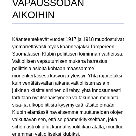
VAPAUSSODAN
AIKOIHIN
Käänteentekevät vuodet 1917 ja 1918 muodostuivat
ymmärrettävästi myös käänneajaksi Tampereen
Suomalaisen Klubin poliittisen toiminnan vaiheissa.
Valtiollisen vapautumisen mukana harrastus
poliittisia asioita kohtaan maassamme
monenkertaisesti kasvoi ja yleistyi. Yhtä rajoitetuksi
kuin venäläisvallan aikana valtiollisten asiain
julkinen käsitteleminen oli tehty, yhtä innostuneesti
tartutaan nyt itsenäistyneen valtakunnan moniaita
sisä- ja ulkopoliittisia kysymyksiä käsittelemään.
Klubin elämässä havaitsemme muuttuneiden olojen
vaikuttavan sen, että se päämerkitykseltään, joka
siihen asti oli ollut kunnallispolitiikan alalla, muuttuu
enemmän valtiolliseksi klubiksi.