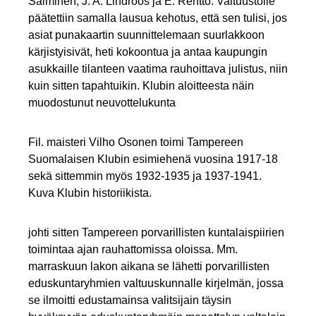
Salminen, J. A. Lindroos ja E. Rentto. Valtuustolle
päätettiin samalla lausua kehotus, että sen tulisi, jos
asiat punakaartin suunnittelemaan suurlakkoon
kärjistyisivät, heti kokoontua ja antaa kaupungin
asukkaille tilanteen vaatima rauhoittava julistus, niin
kuin sitten tapahtuikin. Klubin aloitteesta näin
muodostunut neuvottelukunta
Fil. maisteri Vilho Osonen toimi Tampereen
Suomalaisen Klubin esimiehenä vuosina 1917-18
sekä sittemmin myös 1932-1935 ja 1937-1941.
Kuva Klubin historiikista.
johti sitten Tampereen porvarillisten kuntalaispiirien
toimintaa ajan rauhattomissa oloissa. Mm.
marraskuun lakon aikana se lähetti porvarillisten
eduskuntaryhmien valtuuskunnalle kirjelmän, jossa
se ilmoitti edustamainsa valitsijain täysin