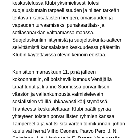
keskustelussa Klubi yksimielisesti totesi
suojeluskuntain tarpeellisuuden ja niitten tärkeän
tehtävän kansalaisten hengen, omaisuuden ja
vapauden turvaamiseksi punakaartilais- ja
sotilasanarkian valtaamassa maassa.
Suojeluskuntiin liittymistä ja suojeluskunta-aatteen
selvittämistä kansalaisten keskuudessa päätettiin
Klubin käytettävissä olevin keinoin edistää.
Kun sitten marraskuun 11. p:nä jälleen
kokoonnuttiin, oli bolshevikikumous Venäjällä
tapahtunut ja tilanne Suomessa porvarillisen
väestön ja vallankumousta valmistelevain
sosialistien välillä uhkaavasti kärjistymässä.
Tilanteesta keskusteltuaan Klubi päätti pyrkiä
yhteyteen toisten porvarillisten ryhmien kanssa
Tampereella ja valitsi sitä varten toimikunnan, johon
kuuluivat herrat Vilho Osonen, Paavo Pero, J. N.