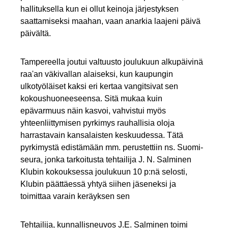
hallituksella kun ei ollut keinoja järjestyksen
saattamiseksi maahan, vaan anarkia laajeni päivä
päivältä.
Tampereella joutui valtuusto joulukuun alkupäivinä
raa'an väkivallan alaiseksi, kun kaupungin
ulkotyöläiset kaksi eri kertaa vangitsivat sen
kokoushuoneeseensa. Sitä mukaa kuin
epävarmuus näin kasvoi, vahvistui myös
yhteenliittymisen pyrkimys rauhallisia oloja
harrastavain kansalaisten keskuudessa. Tätä
pyrkimystä edistämään mm. perustettiin ns. Suomi-
seura, jonka tarkoitusta tehtailija J. N. Salminen
Klubin kokouksessa joulukuun 10 p:nä selosti,
Klubin päättäessä yhtyä siihen jäseneksi ja
toimittaa varain keräyksen sen
Tehtailija, kunnallisneuvos J.E. Salminen toimi