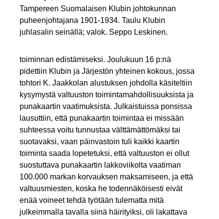
Tampereen Suomalaisen Klubin johtokunnan
puheenjohtajana 1901-1934. Taulu Klubin
juhlasalin seinällä; valok. Seppo Leskinen.
toiminnan edistämiseksi. Joulukuun 16 p:nä
pidettiin Klubin ja Järjestön yhteinen kokous, jossa
tohtori K. Jaakkolan alustuksen johdolla käsiteltiin
kysymystä valtuuston toimintamahdollisuuksista ja
punakaartin vaatimuksista. Julkaistuissa ponsissa
lausuttiin, että punakaartin toimintaa ei missään
suhteessa voitu tunnustaa välttämättömäksi tai
suotavaksi, vaan päinvastoin tuli kaikki kaartin
toiminta saada lopetetuksi, että valtuuston ei ollut
suostuttava punakaartin lakkoviikolta vaatiman
100.000 markan korvauksen maksamiseen, ja että
valtuusmiesten, koska he todennäköisesti eivät
enää voineet tehdä työtään tulematta mitä
julkeimmalla tavalla siinä häirityiksi, oli lakattava