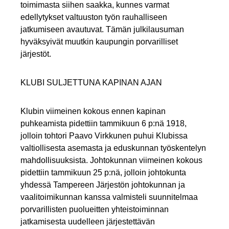
toimimasta siihen saakka, kunnes varmat
edellytykset valtuuston työn rauhalliseen
jatkumiseen avautuvat. Tämän julkilausuman
hyväksyivät muutkin kaupungin porvarilliset
järjestöt.
KLUBI SULJETTUNA KAPINAN AJAN
Klubin viimeinen kokous ennen kapinan
puhkeamista pidettiin tammikuun 6 p:nä 1918,
jolloin tohtori Paavo Virkkunen puhui Klubissa
valtiollisesta asemasta ja eduskunnan työskentelyn
mahdollisuuksista. Johtokunnan viimeinen kokous
pidettiin tammikuun 25 p:nä, jolloin johtokunta
yhdessä Tampereen Järjestön johtokunnan ja
vaalitoimikunnan kanssa valmisteli suunnitelmaa
porvarillisten puolueitten yhteistoiminnan
jatkamisesta uudelleen järjestettävän