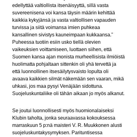
edellyttää valtiollista itsenäisyyttä, sillä vasta
suvereenisena voi kansa täysin määrin kehittää
kaikkia kykyjänsä ja vasta valtiollisen vapauden
turvissa ja siitä voimansa imien puhkeaa
kansallinen sivistys kauneimpaan kukkaansa."
Puheessa tuotiin esiin usko tiellä olevien
vaikeuksien voittamiseen, luottaen siihen, että
Suomen kansa ajan monista murheellisista ilmiöistä
huolimatta pohjaltaan sittenkin oli yhä tervettä ja
että luonnollinen itsesäilytysvaisto lopulta oli
avaava kaikkien silmät näkemään sen vaaran, mikä
uhkasi, jos maa pysyi Venäjään sidottuna.
Suojeluskuntaliike oli tähän aikaan jo myös alkanut.
Se joutui luonnollisesti myös huomionalaiseksi
Klubin taholta, jonka seuraavassa kokouksessa
marraskuun 5 p:nä maisteri V. R. Muukkonen alusti
suojeluskuntakysymyksen. Parituntisessa