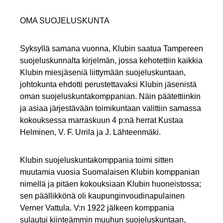
OMA SUOJELUSKUNTA
Syksyllä samana vuonna, Klubin saatua Tampereen
suojeluskunnalta kirjelmän, jossa kehotettiin kaikkia
Klubin miesjäseniä liittymään suojeluskuntaan,
johtokunta ehdotti perustettavaksi Klubin jäsenistä
oman suojeluskuntakomppanian. Näin päätettiinkin
ja asiaa järjestävään toimikuntaan valittiin samassa
kokouksessa marraskuun 4 p:nä herrat Kustaa
Helminen, V. F. Urrila ja J. Lähteenmäki.
Klubin suojeluskuntakomppania toimi sitten
muutamia vuosia Suomalaisen Klubin komppanian
nimellä ja pitäen kokouksiaan Klubin huoneistossa;
sen päällikkönä oli kaupunginvoudinapulainen
Verner Vattula. V:n 1922 jälkeen komppania
sulautui kiinteämmin muuhun suojeluskuntaan,