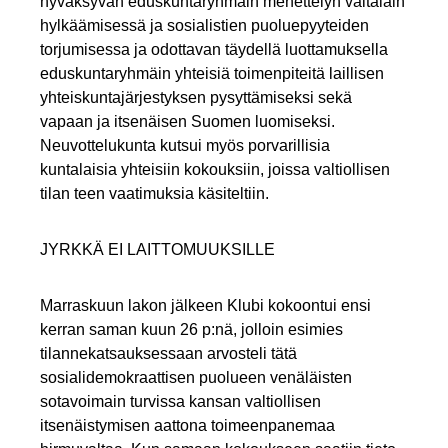
hyväksyvän eduskuntaryhmäin menettelyn valtalain
hylkäämisessä ja sosialistien puoluepyyteiden
torjumisessa ja odottavan täydellä luottamuksella
eduskuntaryhmäin yhteisiä toimenpiteitä laillisen
yhteiskuntajärjestyksen pysyttämiseksi sekä
vapaan ja itsenäisen Suomen luomiseksi.
Neuvottelukunta kutsui myös porvarillisia
kuntalaisia yhteisiin kokouksiin, joissa valtiollisen
tilan teen vaatimuksia käsiteltiin.
JYRKKÄ EI LAITTOMUUKSILLE
Marraskuun lakon jälkeen Klubi kokoontui ensi
kerran saman kuun 26 p:nä, jolloin esimies
tilannekatsauksessaan arvosteli tätä
sosialidemokraattisen puolueen venäläisten
sotavoimain turvissa kansan valtiollisen
itsenäistymisen aattona toimeenpanemaa