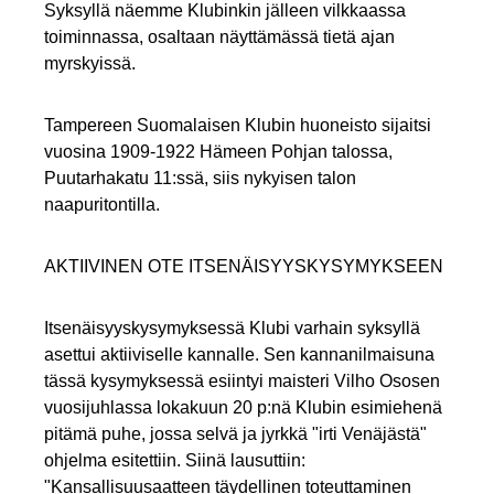
Syksyllä näemme Klubinkin jälleen vilkkaassa
toiminnassa, osaltaan näyttämässä tietä ajan
myrskyissä.
Tampereen Suomalaisen Klubin huoneisto sijaitsi
vuosina 1909-1922 Hämeen Pohjan talossa,
Puutarhakatu 11:ssä, siis nykyisen talon
naapuritontilla.
AKTIIVINEN OTE ITSENÄISYYSKYSYMYKSEEN
Itsenäisyyskysymyksessä Klubi varhain syksyllä
asettui aktiiviselle kannalle. Sen kannanilmaisuna
tässä kysymyksessä esiintyi maisteri Vilho Ososen
vuosijuhlassa lokakuun 20 p:nä Klubin esimiehenä
pitämä puhe, jossa selvä ja jyrkkä "irti Venäjästä"
ohjelma esitettiin. Siinä lausuttiin:
"Kansallisuusaatteen täydellinen toteuttaminen