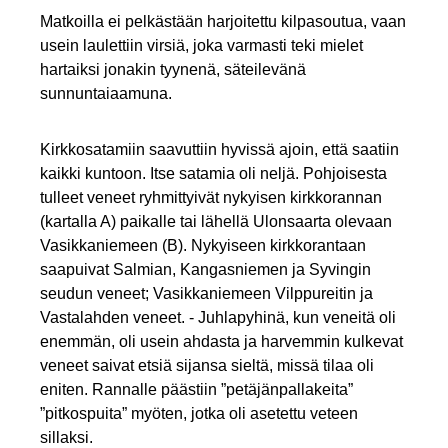
Matkoilla ei pelkästään harjoitettu kilpasoutua, vaan
usein laulettiin virsiä, joka varmasti teki mielet
hartaiksi jonakin tyynenä, säteilevänä
sunnuntaiaamuna.
Kirkkosatamiin saavuttiin hyvissä ajoin, että saatiin
kaikki kuntoon. Itse satamia oli neljä. Pohjoisesta
tulleet veneet ryhmittyivät nykyisen kirkkorannan
(kartalla A) paikalle tai lähellä Ulonsaarta olevaan
Vasikkaniemeen (B). Nykyiseen kirkkorantaan
saapuivat Salmian, Kangasniemen ja Syvingin
seudun veneet; Vasikkaniemeen Vilppureitin ja
Vastalahden veneet. - Juhlapyhinä, kun veneitä oli
enemmän, oli usein ahdasta ja harvemmin kulkevat
veneet saivat etsiä sijansa sieltä, missä tilaa oli
eniten. Rannalle päästiin ”petäjänpallakeita”
”pitkospuita” myöten, jotka oli asetettu veteen
sillaksi.