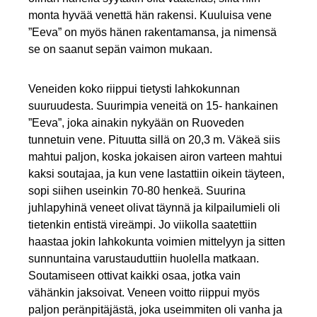
monta hyvää venettä hän rakensi. Kuuluisa vene
”Eeva” on myös hänen rakentamansa, ja nimensä
se on saanut sepän vaimon mukaan.
Veneiden koko riippui tietysti lahkokunnan
suuruudesta. Suurimpia veneitä on 15- hankainen
”Eeva”, joka ainakin nykyään on Ruoveden
tunnetuin vene. Pituutta sillä on 20,3 m. Väkeä siis
mahtui paljon, koska jokaisen airon varteen mahtui
kaksi soutajaa, ja kun vene lastattiin oikein täyteen,
sopi siihen useinkin 70-80 henkeä. Suurina
juhlapyhinä veneet olivat täynnä ja kilpailumieli oli
tietenkin entistä vireämpi. Jo viikolla saatettiin
haastaa jokin lahkokunta voimien mittelyyn ja sitten
sunnuntaina varustauduttiin huolella matkaan.
Soutamiseen ottivat kaikki osaa, jotka vain
vähänkin jaksoivat. Veneen voitto riippui myös
paljon peränpitäjästä, joka useimmiten oli vanha ja