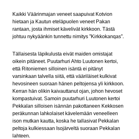
Kaikki Väärinmajan veneet saapuivat Kotvion
hietaan ja Kautun eteläpuolen veneet Pakan
rantaan, josta ihmiset kävelivät kirkkoon. Tästä
johtuu nykyäänkin tunnettu nimitys ”Kirkkokanqas”.
Tällaisesta läpikulusta eivät maiden omistajat
oikein pitäneet. Puutarhuri Ahto Luutonen kertoi,
että Ritoniemen silloinen isäntä ei pitänyt
varsinkaan talvella siitä, että vääriläiset kulkivat
hevosineen suoraan hänen peltojensa yli kirkkoon.
Kerran hän olikin kaivauttanut ojan, johon hevoset
kompastuivat. Samoin puutarhuri Luutonen kertoi
Pekkalan silloisen isännän pakottaneen Kekkosen
peräkunnan lahkolaiset kävelemään veneelleen
ison mutkan kautta, koska he tallasivat Pekkalan
peltoja kulkiessaan Isojärveltä suoraan Pekkalan
lahteen.