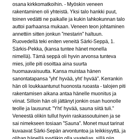
osana kirkkomatkoihin. - Myöskin veneen
rakentaminen oli yhteistä. Yksi talo hankki puut,
toinen vedätti ne paikalle ja kukin lahkokunnan talo
auttoi parhaansa mukaan. Veneen teon johtaminen
annettiin sitten jonkun ”mestarin” haltuun.
Ruovedellä teki eniten veneitä Särki-Seppä, 1.
Särkis-Pekka, (kansa tuntee hänet monella
nimellä). Tämä seppä oli hyvin arvonsa tunteva
mies, jolle piti osoittaa aina suurta
huomaavaisuutta. Kansa muistaa hänen
sanontatapansa ”yht' hyvää, yht' hyvää”. Kerrankin
hän oli loukkaantunut huonosta ruoasta - talojen piti
rakentamisen aikana antaa hänelle muonitus ja
viinat. Silloin hän oli jättänyt jonkin osan huonolle
teolle ja lausunut: ”Yht' hyvää, sauna siitä tuli.”
Veneestä olikin tullut hyvin raskassoutuinen ja se
sai nimekseen tosiaan ”Sauna”. Monet muut tarinat
kuvaavat Särki-Sepän arvontuntoa ja leikkisyyttä, ja
olihan hänellä syytäkin olla vaatelias, sillä niin