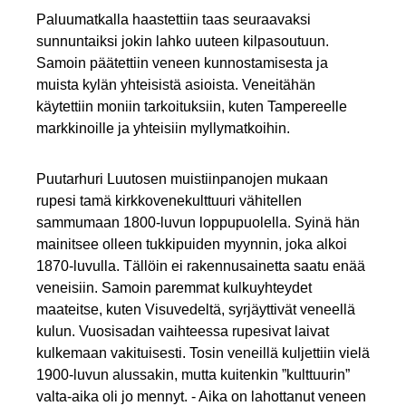
Paluumatkalla haastettiin taas seuraavaksi
sunnuntaiksi jokin lahko uuteen kilpasoutuun.
Samoin päätettiin veneen kunnostamisesta ja
muista kylän yhteisistä asioista. Veneitähän
käytettiin moniin tarkoituksiin, kuten Tampereelle
markkinoille ja yhteisiin myllymatkoihin.
Puutarhuri Luutosen muistiinpanojen mukaan
rupesi tamä kirkkovenekulttuuri vähitellen
sammumaan 1800-luvun loppupuolella. Syinä hän
mainitsee olleen tukkipuiden myynnin, joka alkoi
1870-luvulla. Tällöin ei rakennusainetta saatu enää
veneisiin. Samoin paremmat kulkuyhteydet
maateitse, kuten Visuvedeltä, syrjäyttivät veneellä
kulun. Vuosisadan vaihteessa rupesivat laivat
kulkemaan vakituisesti. Tosin veneillä kuljettiin vielä
1900-luvun alussakin, mutta kuitenkin ”kulttuurin”
valta-aika oli jo mennyt. - Aika on lahottanut veneen