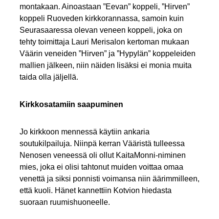
montakaan. Ainoastaan ”Eevan” koppeli, ”Hirven”
koppeli Ruoveden kirkkorannassa, samoin kuin
Seurasaaressa olevan veneen koppeli, joka on
tehty toimittaja Lauri Merisalon kertoman mukaan
Väärin veneiden ”Hirven” ja ”Hypylän” koppeleiden
mallien jälkeen, niin näiden lisäksi ei monia muita
taida olla jäljellä.
Kirkkosatamiin saapuminen
Jo kirkkoon mennessä käytiin ankaria
soutukilpailuja. Niinpä kerran Vääristä tulleessa
Nenosen veneessä oli ollut KaitaMonni-niminen
mies, joka ei olisi tahtonut muiden voittaa omaa
venettä ja siksi ponnisti voimansa niin äärimmilleen,
että kuoli. Hänet kannettiin Kotvion hiedasta
suoraan ruumishuoneelle.