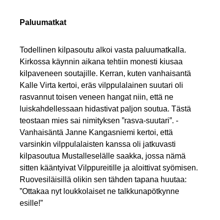
Paluumatkat
Todellinen kilpasoutu alkoi vasta paluumatkalla.
Kirkossa käynnin aikana tehtiin monesti kiusaa
kilpaveneen soutajille. Kerran, kuten vanhaisantä
Kalle Virta kertoi, eräs vilppulalainen suutari oli
rasvannut toisen veneen hangat niin, että ne
luiskahdellessaan hidastivat paljon soutua. Tästä
teostaan mies sai nimityksen ”rasva-suutari”. -
Vanhaisäntä Janne Kangasniemi kertoi, että
varsinkin vilppulalaisten kanssa oli jatkuvasti
kilpasoutua Mustalleselälle saakka, jossa nämä
sitten kääntyivat Vilppureitille ja aloittivat syömisen.
Ruovesiläisillä olikin sen tähden tapana huutaa:
”Ottakaa nyt loukkolaiset ne talkkunapötkynne
esille!”