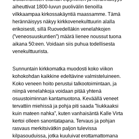
aiheuttivat 1800-luvun puolivälin tienoilla
vilkkaampaa kirkossakäyntiä maassamme. Tämä
herännäisyys näkyy kirkkovenekulttuurin alalla
erikoisesti, sillä Ruovedelläkin venelahkojen
(”veneosuuskuntien”) määrä lienee noussut tuona
aikana 50:een. Voidaan siis puhua todellisesta
venekulttuurista.
Sunnuntain kirkkomatka muodosti koko viikon
kohokohdan kaikkine edeltävine valmisteluineen.
Koko veneen hoito perustui talkootoimintaan, ja
niinpä venelahkoja voidaan pitää yhtenä
osuustoiminnan kantamuotona. Keväällä veneet
tervattiin miehissä ja pohja piti saada ”liukkaaksi
kuin mateen nahka”, kuten vanhaisäntä Kalle Virta
kertoi olleen sanontatapana. Tervaus ja pohjan
rasvaus merkitsivätkin paljon tulevissa
kilpasouduissa, jotka kuuluivat erottamattomana