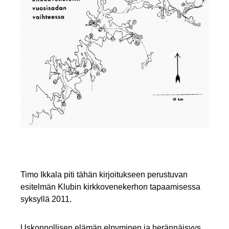
Timo Ikkala piti tähän kirjoitukseen perustuvan
esitelmän Klubin kirkkovenekerhon tapaamisessa
syksyllä 2011.
Uskonnollisen elämän elpyminen ja herännäisyys