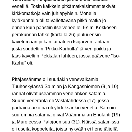
veneillä. Tosin kaikkein pitkämatkaisimmat tekivät
kirkkomatkoja vain juhlapyhisin. Monella
kyläkunnalla oli taivallettavana pitkä matka jo
ennen kuin päästiin itse veneelle. Esim. Kekkosen
peräkunnan lahko (kartalla 26) joutui ensin
kävelemään pitkän taipaleen lsojärven rantaan,
josta soudettiin ”Pikku-Karhulla” järven poikki ja
taas käveltiin Pekkalan lahteen, jossa päävene ”Iso-
Karhu” oli.
Pitäjässämme oli suuriakin venevalkamia.
Tuuhoskylässä Salmian ja Kangasniemen (9 ja 10)
rannat olivat useamman venelahkon satamia.
Suurin veneranta oli Vastalahdessa (17), jossa
parhaina aikoina oli yhdeksänkin venettä. Samoin
suurempia satamia olivat Väärinmajan Enolahti (19)
ja Muroleessa Palojoen suu (31). Näissä satamissa
oli useita koppeleita, joista nykyään ei liene jäljellä