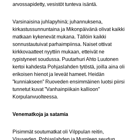
arvossapidetty, vesistöt tunteva isäntä.
Varsinaisina juhlapyhinä; juhannuksena,
kirkastussunnuntaina ja Mikonpäivänä olivat kaikki
matkaan kykenevät mukana. Tällöin kaikki
sonnustautuivat parhaimpiinsa. Naiset ottivat
kirkkovaatteet nyyttiin mukaan, etteivät ne
rypistyneet soudussa. Puutarhuri Ahto Luutonen
kertoi kahdesta Pohjaslahden tytöstä, joilla aina oli
erikoisen hienot ja leveät hameet. Heidän
”kunniakseen” Ruoveden ensimmäinen luotsi piirsi
tunnetut kuvat ”Vanhainpiikain kallioon”
Korpulanvuolteessa.
Venematkoja ja satamia
Pisimmät soutumatkat oli Vilppulan reitin,
Visuveden, Pohjaslahden ja Muroleen seudun