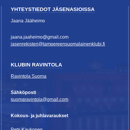
YHTEYSTIEDOT JÄSENASIOISSA
Jaana Jääheimo
jaana.jaaheimo@gmail.com
jasenrekisteri@tampereensuomalainenklubi.fi
KLUBIN RAVINTOLA
Ravintola Suoma
Sähköposti
suomaravintola@gmail.com
Kokous- ja juhlavaraukset
Petri Kaukonen