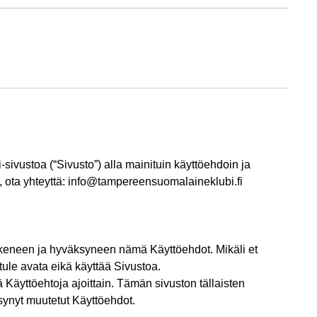
ivustoa (“Sivusto”) alla mainituin käyttöehdoin ja
ä, ota yhteyttä: info@tampereensuomalaineklubi.fi
ukeneen ja hyväksyneen nämä Käyttöehdot. Mikäli et
 tule avata eikä käyttää Sivustoa.
Käyttöehtoja ajoittain. Tämän sivuston tällaisten
ksynyt muutetut Käyttöehdot.