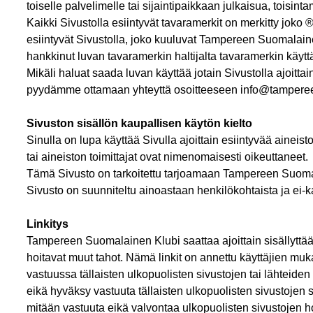
toiselle palvelimelle tai sijaintipaikkaan julkaisua, toisint
Kaikki Sivustolla esiintyvät tavaramerkit on merkitty joko ®
esiintyvät Sivustolla, joko kuuluvat Tampereen Suomalai
hankkinut luvan tavaramerkin haltijalta tavaramerkin käytt
Mikäli haluat saada luvan käyttää jotain Sivustolla ajoitta
pyydämme ottamaan yhteyttä osoitteeseen info@tamperee
Sivuston sisällön kaupallisen käytön kielto
Sinulla on lupa käyttää Sivulla ajoittain esiintyvää aine
tai aineiston toimittajat ovat nimenomaisesti oikeuttaneet.
Tämä Sivusto on tarkoitettu tarjoamaan Tampereen Suomalain
Sivusto on suunniteltu ainoastaan henkilökohtaista ja ei-ka
Linkitys
Tampereen Suomalainen Klubi saattaa ajoittain sisällyttää S
hoitavat muut tahot. Nämä linkit on annettu käyttäjien m
vastuussa tällaisten ulkopuolisten sivustojen tai lähtei
eikä hyväksy vastuuta tällaisten ulkopuolisten sivustojen
mitään vastuuta eikä valvontaa ulkopuolisten sivustojen ho