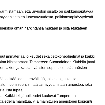
rmistamaan, että Sivuston sisältö on paikkansapitävää
iintyvien tietojen luotettavuudesta, paikkansapitävyydestä
 aineistoa oman harkintansa mukaan ja siitä etukäteen
muut immateriaalioikeudet sekä tietokoneohjelmat ja kaikki
 aina kiistattomasti Tampereen Suomalainen Klubi:lla ja/tai
muiden lakien ja kansainvälisten sopimusten säännösten
ää, esittää, edelleenvälittää, toisintaa, julkaista,
sten luomiseen, siirtää tai myydä mitään aineistoa, joka
jallista lupaa.
toa. Kaikki tekijänoikeudet kuuluvat Tampereen
ta edellä mainittua, yllä mainittujen aineistojen kopiointi