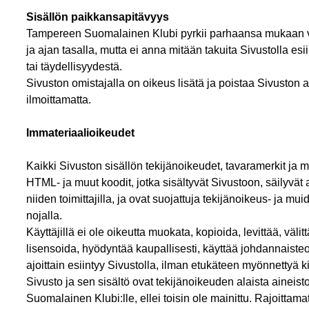
Sisällön paikkansapitävyys
Tampereen Suomalainen Klubi pyrkii parhaansa mukaan va
ja ajan tasalla, mutta ei anna mitään takuita Sivustolla es
tai täydellisyydestä.
Sivuston omistajalla on oikeus lisätä ja poistaa Sivuston
ilmoittamatta.
Immateriaalioikeudet
Kaikki Sivuston sisällön tekijänoikeudet, tavaramerkit ja 
HTML- ja muut koodit, jotka sisältyvät Sivustoon, säilyvät
niiden toimittajilla, ja ovat suojattuja tekijänoikeus- ja 
nojalla.
Käyttäjillä ei ole oikeutta muokata, kopioida, levittää, välitt
lisensoida, hyödyntää kaupallisesti, käyttää johdannaisteo
ajoittain esiintyy Sivustolla, ilman etukäteen myönnettyä kir
Sivusto ja sen sisältö ovat tekijänoikeuden alaista aineis
Suomalainen Klubi:lle, ellei toisin ole mainittu. Rajoittamat