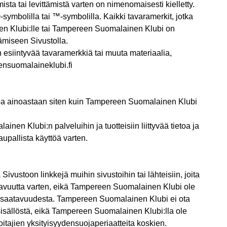
amista tai levittämistä varten on nimenomaisesti kielletty.
-symbolilla tai ™-symbolilla. Kaikki tavaramerkit, jotka
nen Klubi:lle tai Tampereen Suomalainen Klubi on
ämiseen Sivustolla.
in esiintyvää tavaramerkkiä tai muuta materiaalia,
nsuomalaineklubi.fi
istoa ainoastaan siten kuin Tampereen Suomalainen Klubi
en Klubi:n palveluihin ja tuotteisiin liittyvää tietoa ja
upallista käyttöä varten.
ivustoon linkkejä muihin sivustoihin tai lähteisiin, joita
ukavuutta varten, eikä Tampereen Suomalainen Klubi ole
den saatavuudesta. Tampereen Suomalainen Klubi ei ota
 sisällöstä, eikä Tampereen Suomalainen Klubi:lla ole
itajien yksityisyydensuojaperiaatteita koskien.