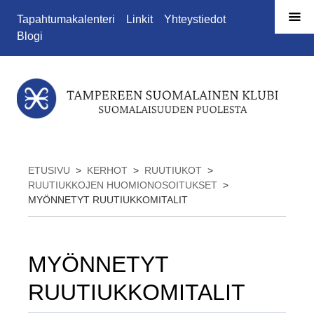
Siirry sivun sisältöön
Tapahtumakalenteri
Linkit
Yhteystiedot
Blogi
ETUSIVU
>
KERHOT
>
RUUTIUKOT
>
RUUTIUKKOJEN HUOMIONOSOITUKSET
>
MYÖNNETYT RUUTIUKKOMITALIT
MYÖNNETYT
RUUTIUKKOMITALIT