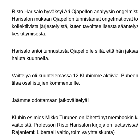
Risto Harisalo hyväksyi Ari Ojapellon analyysin ongelmista,
Harisalon mukaan Ojapellon tunnistamat ongelmat ovat todelli
kollektiivista järjestelyistä, kuten tavoitteellisesta sääntely
keskittymisestä.
Harisalo antoi tunnustusta Ojapellolle siitä, että hän jaksa
haluta kuunnella.
Väittelyä oli kuuntelemassa 12 Klubimme aktiivia. Puheenj
tilaa osallistujien kommenteille.
Jäämme odottamaan jatkoväittelyä!
Klubin esimies Mikko Turunen on lähettänyt membookin kautta 
väitteistä, Professori Risto Harisalon kirjoja on luettaviss
Rajaniemi: Liberaali valtio, toimiva yhteiskunta)