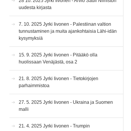
28 10. 2025 Jyrki Iivonen - Arvio Sauli Niinistön
uudesta kirjasta
7. 10. 2025 Jyrki Iivonen - Palestiinan valtion
tunnustaminen ja muita ajankohtaisia Lähi-idän
kysymyksiä
15. 9. 2025 Jyrki Iivonen - Pitääkö olla
huolissaan Venäjästä, osa 2
21. 8. 2025 Jyrki Iivonen - Tietokirjojen
parhaimmistoa
27. 5. 2025 Jyrki Iivonen - Ukraina ja Suomen
malli
21. 4. 2025 Jyrki Iivonen - Trumpin