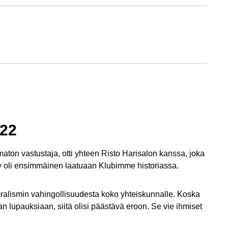
022
umaton vastustaja, otti yhteen Risto Harisalon kanssa, joka
ely oli ensimmäinen laatuaan Klubimme historiassa.
liberalismin vahingollisuudesta koko yhteiskunnalle. Koska
 lupauksiaan, siitä olisi päästävä eroon. Se vie ihmiset