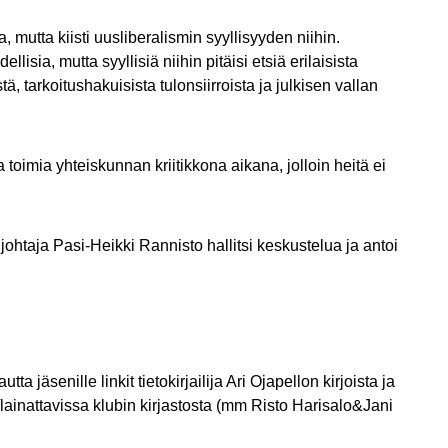
 mutta kiisti uusliberalismin syyllisyyden niihin.
sia, mutta syyllisiä niihin pitäisi etsiä erilaisista
stä, tarkoitushakuisista tulonsiirroista ja julkisen vallan
a toimia yhteiskunnan kriitikkona aikana, jolloin heitä ei
ohtaja Pasi-Heikki Rannisto hallitsi keskustelua ja antoi
jäsenille linkit tietokirjailija Ari Ojapellon kirjoista ja
a/lainattavissa klubin kirjastosta (mm Risto Harisalo&Jani