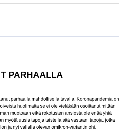
NUT PARHAALLA
lkanut parhaalla mahdollisella tavalla. Koronapandemia on
toiveista huolimatta se ei ole vieläkään osoittanut mitään
ieman muotoaan eikä rokotusten ansiosta ole enää yhtä
 myötä uusia tapoja taistella sitä vastaan, tapoja, jotka
on ja nyt vallalla olevan omikron-variantin ohi.