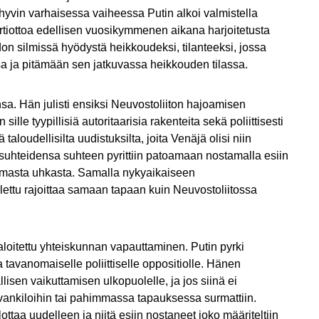
hyvin varhaisessa vaiheessa Putin alkoi valmistella
rtiottoa edellisen vuosikymmenen aikana harjoitetusta
on silmissä hyödystä heikkoudeksi, tilanteeksi, jossa
a ja pitämään sen jatkuvassa heikkouden tilassa.
ansa. Hän julisti ensiksi Neuvostoliiton hajoamisen
lle tyypillisiä autoritaarisia rakenteita sekä poliittisesti
 taloudellisilta uudistuksilta, joita Venäjä olisi niin
osuhteidensa suhteen pyrittiin patoamaan nostamalla esiin
masta uhkasta. Samalla nykyaikaiseen
alettu rajoittaa samaan tapaan kuin Neuvostoliitossa
loitettu yhteiskunnan vapauttaminen. Putin pyrki
a tavanomaiselle poliittiselle oppositiolle. Hänen
lisen vaikuttamisen ulkopuolelle, ja jos siinä ei
in vankiloihin tai pahimmassa tapauksessa surmattiin.
ttaa uudelleen ja niitä esiin nostaneet joko määriteltiin