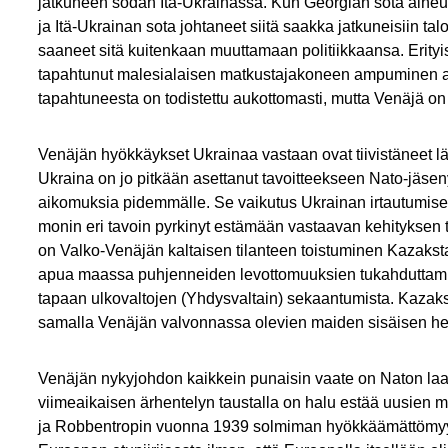
jatkuneen sodan Itä-Ukrainassa. Kun Georgian sota aiheutti 
ja Itä-Ukrainan sota johtaneet siitä saakka jatkuneisiin tal
saaneet sitä kuitenkaan muuttamaan politiikkaansa. Erity
tapahtunut malesialaisen matkustajakoneen ampuminen ala
tapahtuneesta on todistettu aukottomasti, mutta Venäjä on t
Venäjän hyökkäykset Ukrainaa vastaan ovat tiivistäneet l
Ukraina on jo pitkään asettanut tavoitteekseen Nato-jäsen
aikomuksia pidemmälle. Se vaikutus Ukrainan irtautumisell
monin eri tavoin pyrkinyt estämään vastaavan kehityksen
on Valko-Venäjän kaltaisen tilanteen toistuminen Kazakstan
apua maassa puhjenneiden levottomuuksien tukahduttamise
tapaan ulkovaltojen (Yhdysvaltain) sekaantumista. Kazakst
samalla Venäjän valvonnassa olevien maiden sisäisen h
Venäjän nykyjohdon kaikkein punaisin vaate on Naton laaj
viimeaikaisen ärhentelyn taustalla on halu estää uusien 
ja Robbentropin vuonna 1939 solmiman hyökkäämättömyys