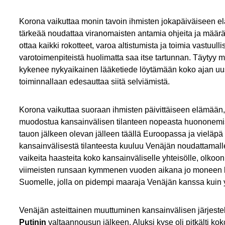
Korona vaikuttaa monin tavoin ihmisten jokapäiväiseen e
tärkeää noudattaa viranomaisten antamia ohjeita ja määräyksi
ottaa kaikki rokotteet, varoa altistumista ja toimia vastuull
varotoimenpiteistä huolimatta saa itse tartunnan. Täytyy 
kykenee nykyaikainen lääketiede löytämään koko ajan uusi
toiminnallaan edesauttaa siitä selviämistä.
Korona vaikuttaa suoraan ihmisten päivittäiseen elämään
muodostua kansainvälisen tilanteen nopeasta huononemise
tauon jälkeen olevan jälleen täällä Euroopassa ja vieläp
kansainvälisestä tilanteesta kuuluu Venäjän noudattamalle 
vaikeita haasteita koko kansainväliselle yhteisölle, olkoo
viimeisten runsaan kymmenen vuoden aikana jo moneen ker
Suomelle, jolla on pidempi maaraja Venäjän kanssa kuin y
Venäjän asteittainen muuttuminen kansainvälisen järjestel
Putinin
valtaannousun jälkeen. Aluksi kyse oli pitkälti k