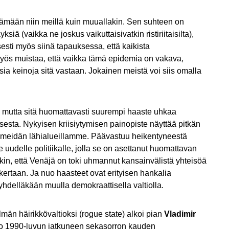
lämään niin meillä kuin muuallakin. Sen suhteen on
ä (vaikka ne joskus vaikuttaisivatkin ristiriitaisilta),
isesti myös siinä tapauksessa, että kaikista
myös muistaa, että vaikka tämä epidemia on vakava,
a keinoja sitä vastaan. Jokainen meistä voi siis omalla
, mutta sitä huomattavasti suurempi haaste uhkaa
sta. Nykyisen kriisiytymisen painopiste näyttää pitkän
ä meidän lähialueillamme. Päävastuu heikentyneestä
uudelle politiikalle, jolla se on asettanut huomattavan
nkin, että Venäjä on toki uhmannut kansainvälistä yhteisöä
taan. Ja nuo haasteet ovat erityisen hankalia
hdelläkään muulla demokraattisella valtiolla.
män häirikkövaltioksi (rogue state) alkoi pian
Vladimir
oko 1990-luvun jatkuneen sekasorron kauden