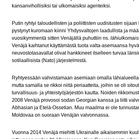
kansanvihollisiksi tai ulkomaisiksi agenteiksi.
Putin ryhtyi taloudellisten ja poliittisten uudistusten sij
pystynyt kuromaan kiinni Yhdysvaltojen laadullista ja mää
vuosikymmentä sitten Venäjällä puhuttiin ns.
lähiulkomais
Venäjä kaihtanut käyttämästä tuota valta-asemaansa hyväk
neuvostotasavallat olivat hankkineet itselleen turvaa läns
sotilaallisista (Nato) järjestelmistä.
Ryhtyessään vahvistamaan asemiaan omalla lähialueellaan 
mutta samalla se rikkoi niitä periaatteita, joihin se oli s
turvallisuus- ja yhteistyöjärjestön kautta. Noiden rikkomust
2008 Venäjä provosoi sodan Georgian kanssa ja liitti valvo
Abhasian ja Etelä-Ossetian. Muu maailma ei ole tunnustanu
Moldovaa on suoraan Venäjän valvonnassa.
Vuonna 2014 Venäjä miehitti Ukrainalle aikaisemmin kuul