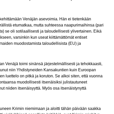
aan kehittämään Venäjän asevoimia. Hän ei tietenkään
rällistä etumatkaa, mutta suhteessa naapurimaihinsa (pari
ta
) se oli sotilaallisesti ja taloudellisesti ylivertainen. Eikä
seen, varsinkin kun useat kiittämättömät entiset
imaiden muodostamista taloudellisista (EU) ja
Venäjä toimi sinänsä järjestelmällisesti ja tehokkaasti,
itoutunut niin Yhdistyneiden Kansakuntien kuin Euroopan
en luettelo on pitkä ja koruton. Se alkoi siten, että vuonna
ntaansa muodollisesti itsenäisiksi julistautuneet
t niiden itsenäisyyttä. Myös osa itsenäistynyttä
uneen Krimin niemimaan ja aloitti tähän päivään saakka