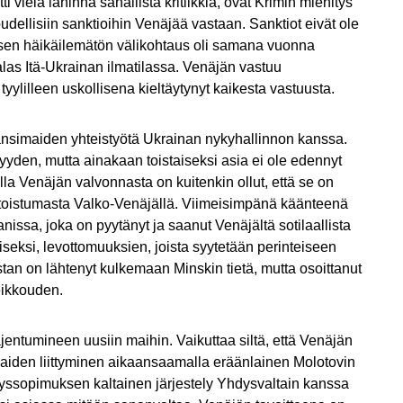
vielä lähinnä sanallista kritiikkiä, ovat Krimin miehitys
oudellisiin sanktioihin Venäjää vastaan. Sanktiot eivät ole
isen häikäilemätön välikohtaus oli samana vuonna
s Itä-Ukrainan ilmatilassa. Venäjän vastuu
yylilleen uskollisena kieltäytynyt kaikesta vastuusta.
änsimaiden yhteistyötä Ukrainan nykyhallinnon kanssa.
yyden, mutta ainakaan toistaiseksi asia ei ole edennyt
a Venäjän valvonnasta on kuitenkin ollut, että se on
 toistumasta Valko-Venäjällä. Viimeisimpänä käänteenä
issa, joka on pyytänyt ja saanut Venäjältä sotilaallista
ksi, levottomuuksien, joista syytetään perinteiseen
an on lähtenyt kulkemaan Minskin tietä, mutta osoittanut
eikkouden.
entumineen uusiin maihin. Vaikuttaa siltä, että Venäjän
maiden liittyminen aikaansaamalla eräänlainen Molotovin
sopimuksen kaltainen järjestely Yhdysvaltain kanssa