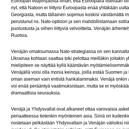
Euroopan etupiirijaosta ilman, että Euroopalla itsellään o
nyt, että Natoon ei liittyisi Euroopasta enää yhtäkään uutt
Georgiasta, mutta tällainen sopimus koskisi väistämättä 
perustunut ns. Nato-optioon ja sen mahdollistamaan sotil
puolustusta ja siihen liittyviä velvoitteita. Venäjän ärhen
Ruotsia.
Venäjän omaksumassa Nato-strategiassa on sen kannalta k
Ukrainaa kohtaan saattaa toki pelottaa meilläkin joitakin yks
mielipiteen se näyttää kyllä kääntävän myötämielisemmäksi
Venäjällä voisi olla monia keinoja, joilla estää Suomen ja
oman aseman vain entistä hankalammaksi. Venäjä onkin aj
voi enää perääntyä vaatimuksistaan, mutta se ei myöskään
dramaattisia seurauksia.
Venäjä ja Yhdysvallat ovat alkaneet ottaa varovaisia as
periaatteessa tietenkin myönteinen asia. Siinä on kuitenk
nostetaan pelkästään Yhdysvaltain ja Venäjän välisiksi n