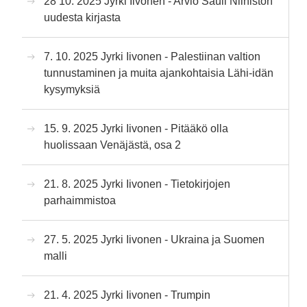
28 10. 2025 Jyrki Iivonen - Arvio Sauli Niinistön
uudesta kirjasta
7. 10. 2025 Jyrki Iivonen - Palestiinan valtion
tunnustaminen ja muita ajankohtaisia Lähi-idän
kysymyksiä
15. 9. 2025 Jyrki Iivonen - Pitääkö olla
huolissaan Venäjästä, osa 2
21. 8. 2025 Jyrki Iivonen - Tietokirjojen
parhaimmistoa
27. 5. 2025 Jyrki Iivonen - Ukraina ja Suomen
malli
21. 4. 2025 Jyrki Iivonen - Trumpin