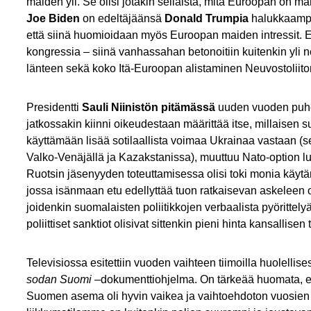
maiden yli. Se olisi jotakin sellaista, mitä Euroopan on ma
Joe Biden
on edeltäjäänsä
Donald Trumpia
halukkaampi
että siinä huomioidaan myös Euroopan maiden intressit. E
kongressia – siinä vanhassahan betonoitiin kuitenkin yli
länteen sekä koko Itä-Euroopan alistaminen Neuvostoliito
Presidentti
Sauli Niinistön pitämässä
uuden vuoden puhe
jatkossakin kiinni oikeudestaan määrittää itse, millaisen
käyttämään lisää sotilaallista voimaa Ukrainaa vastaan (sen 
Valko-Venäjällä ja Kazakstanissa), muuttuu Nato-option 
Ruotsin jäsenyyden toteuttamisessa olisi toki monia käytän
jossa isänmaan etu edellyttää tuon ratkaisevan askeleen
joidenkin suomalaisten poliitikkojen verbaalista pyörittelyä
poliittiset sanktiot olisivat sittenkin pieni hinta kansallise
Televisiossa esitettiin vuoden vaihteen tiimoilla huolellise
sodan Suomi
–dokumenttiohjelma. On tärkeää huomata, et
Suomen asema oli hyvin vaikea ja vaihtoehdoton vuosien