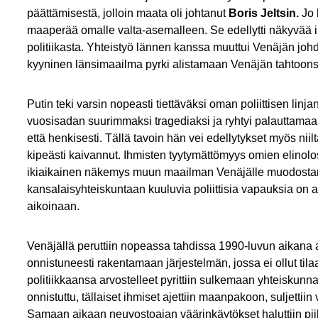
päättämisestä, jolloin maata oli johtanut
Boris Jeltsin.
Jo 
maaperää omalle valta-asemalleen. Se edellytti näkyvää i
politiikasta. Yhteistyö lännen kanssa muuttui Venäjän johd
kyyninen länsimaailma pyrki alistamaan Venäjän tahtoons
Putin teki varsin nopeasti tiettäväksi oman poliittisen linj
vuosisadan suurimmaksi tragediaksi ja ryhtyi palauttamaan si
että henkisesti. Tällä tavoin hän vei edellytykset myös niiltä
kipeästi kaivannut. Ihmisten tyytymättömyys omien elinol
ikiaikainen näkemys muun maailman Venäjälle muodosta
kansalaisyhteiskuntaan kuuluvia poliittisia vapauksia on 
aikoinaan.
Venäjällä peruttiin nopeassa tahdissa 1990-luvun aikana a
onnistuneesti rakentamaan järjestelmän, jossa ei ollut tila
politiikkaansa arvostelleet pyrittiin sulkemaan yhteiskunnal
onnistuttu, tällaiset ihmiset ajettiin maanpakoon, suljetti
Samaan aikaan neuvostoajan väärinkäytökset haluttiin piilo