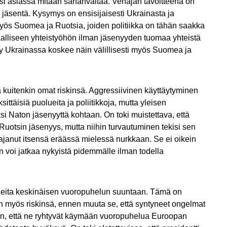
lisi asiassa mitään sananvaltaa. Venäjän tavoitteena on
a jäsentä. Kysymys on ensisijaisesti Ukrainasta ja
myös Suomea ja Ruotsia, joiden politiikka on tähän saakka
aalliseen yhteistyöhön ilman jäsenyyden tuomaa yhteistä
tely Ukrainassa koskee näin välillisesti myös Suomea ja
uitenkin omat riskinsä. Aggressiivinen käyttäytyminen
ittäisiä puolueita ja poliitikkoja, mutta yleisen
 Naton jäsenyyttä kohtaan. On toki muistettava, että
 Ruotsin jäsenyys, mutta niihin turvautuminen tekisi sen
anut itsensä eräässä mielessä nurkkaan. Se ei oikein
 voi jatkaa nykyistä pidemmälle ilman todella
keleita keskinäisen vuoropuhelun suuntaan. Tämä on
in myös riskinsä, ennen muuta se, että syntyneet ongelmat
iin, että ne ryhtyvät käymään vuoropuhelua Euroopan