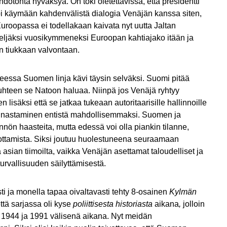
hdotonta hyväksyä. On toki oletettavissa, että presidentti
 käymään kahdenvälistä dialogia Venäjän kanssa siten,
uroopassa ei todellakaan kaivata nyt uutta Jaltan
 neljäksi vuosikymmeneksi Euroopan kahtiajako itään ja
n tiukkaan valvontaan.
essa Suomen linja kävi täysin selväksi. Suomi pitää
 suhteen se Natoon haluaa. Niinpä jos Venäjä ryhtyy
lisäksi että se jatkaa tukeaan autoritaarisille hallinnoille
lunastaminen entistä mahdollisemmaksi. Suomen ja
nön haasteita, mutta edessä voi olla piankin tilanne,
 ottamista. Siksi joutuu huolestuneena seuraamaan
 asian tiimoilta, vaikka Venäjän asettamat taloudelliset ja
n turvallisuuden säilyttämisestä.
sti ja monella tapaa oivaltavasti tehty 8-osainen
Kylmän
tä sarjassa oli kyse
poliittisesta historiasta
aikana
,
jolloin
 1944 ja 1991 välisenä aikana. Nyt meidän