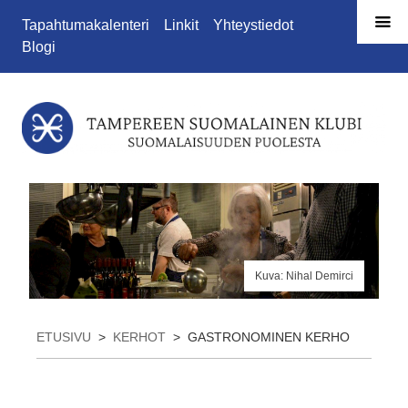
Siirry sivun sisältöön
Tapahtumakalenteri
Linkit
Yhteystiedot
Blogi
Kuva: Nihal Demirci
ETUSIVU
>
KERHOT
>
GASTRONOMINEN KERHO