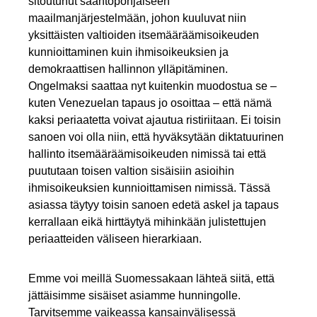
sitoutunut sääntöpohjaiseen
maailmanjärjestelmään, johon kuuluvat niin
yksittäisten valtioiden itsemääräämisoikeuden
kunnioittaminen kuin ihmisoikeuksien ja
demokraattisen hallinnon ylläpitäminen.
Ongelmaksi saattaa nyt kuitenkin muodostua se –
kuten Venezuelan tapaus jo osoittaa – että nämä
kaksi periaatetta voivat ajautua ristiriitaan. Ei toisin
sanoen voi olla niin, että hyväksytään diktatuurinen
hallinto itsemääräämisoikeuden nimissä tai että
puututaan toisen valtion sisäisiin asioihin
ihmisoikeuksien kunnioittamisen nimissä. Tässä
asiassa täytyy toisin sanoen edetä askel ja tapaus
kerrallaan eikä hirttäytyä mihinkään julistettujen
periaatteiden väliseen hierarkiaan.
Emme voi meillä Suomessakaan lähteä siitä, että
jättäisimme sisäiset asiamme hunningolle.
Tarvitsemme vaikeassa kansainvälisessä