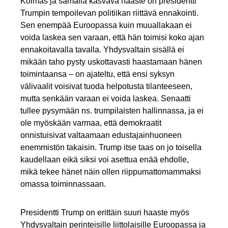
Kolmas ja samalla kasvava haaste on presidentti
Trumpin tempoilevan politiikan riittävä ennakointi.
Sen enempää Euroopassa kuin muuallakaan ei
voida laskea sen varaan, että hän toimisi koko ajan
ennakoitavalla tavalla. Yhdysvaltain sisällä ei
mikään taho pysty uskottavasti haastamaan hänen
toimintaansa – on ajateltu, että ensi syksyn
välivaalit voisivat tuoda helpotusta tilanteeseen,
mutta senkään varaan ei voida laskea. Senaatti
tullee pysymään ns. trumpilaisten hallinnassa, ja ei
ole myöskään varmaa, että demokraatit
onnistuisivat valtaamaan edustajainhuoneen
enemmistön takaisin. Trump itse taas on jo toisella
kaudellaan eikä siksi voi asettua enää ehdolle,
mikä tekee hänet näin ollen riippumattomammaksi
omassa toiminnassaan.
Presidentti Trump on erittäin suuri haaste myös
Yhdysvaltain perinteisille liittolaisille Euroopassa ja