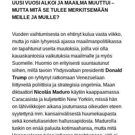
UUSI VUOSI ALKOI JA MAAILMA MUUTTUI –
MUTTA MITÄ SE TULEE MERKITSEMÄÄN
MEILLE JA MUILLE?
Vuoden vaihtumisesta on ehtinyt kulua vasta viikko,
mutta jo näin lyhyessä ajassa maailmanpolitiikassa
on tapahtunut useita muutoksia, joilla voi olla
kauaskantoisia vaikutuksia maailmalle ja myös
Suomelle. Huomio on erityisesti suuntautunut
siihen, millä tavoin Yhdysvaltain presidentti
Donald
Trump
on ryhtynyt ratkomaan Venezuelaan
liittyneitä poliittisia ja strategisia ongelmia. Maan
diktaattori
Nicolás Maduro
käytiin kaappaamassa
Caracasista ja kuljetettiin New Yorkiin, missä hän
on lähiviikkojen aikana joutumassa oikeuden eteen
syytettynä mm. kansainvälisestä huumekaupasta
sekä konetuliaseiden hallussapidosta. Madurolla
tuskin on enää paluuta kotimaahansa, mutta mitä