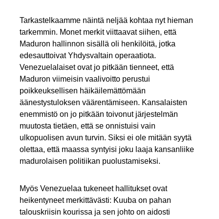
Tarkastelkaamme näintä neljää kohtaa nyt hieman
tarkemmin. Monet merkit viittaavat siihen, että
Maduron hallinnon sisällä oli henkilöitä, jotka
edesauttoivat Yhdysvaltain operaatiota.
Venezuelalaiset ovat jo pitkään tienneet, että
Maduron viimeisin vaalivoitto perustui
poikkeuksellisen häikäilemättömään
äänestystuloksen väärentämiseen. Kansalaisten
enemmistö on jo pitkään toivonut järjestelmän
muutosta tietäen, että se onnistuisi vain
ulkopuolisen avun turvin. Siksi ei ole mitään syytä
olettaa, että maassa syntyisi joku laaja kansanliike
madurolaisen politiikan puolustamiseksi.
Myös Venezuelaa tukeneet hallitukset ovat
heikentyneet merkittävästi: Kuuba on pahan
talouskriisin kourissa ja sen johto on aidosti