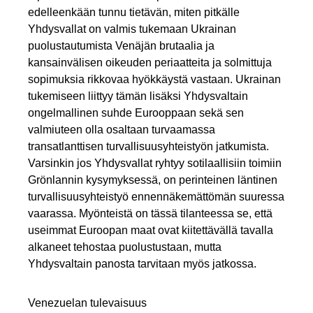
edelleenkään tunnu tietävän, miten pitkälle
Yhdysvallat on valmis tukemaan Ukrainan
puolustautumista Venäjän brutaalia ja
kansainvälisen oikeuden periaatteita ja solmittuja
sopimuksia rikkovaa hyökkäystä vastaan. Ukrainan
tukemiseen liittyy tämän lisäksi Yhdysvaltain
ongelmallinen suhde Eurooppaan sekä sen
valmiuteen olla osaltaan turvaamassa
transatlanttisen turvallisuusyhteistyön jatkumista.
Varsinkin jos Yhdysvallat ryhtyy sotilaallisiin toimiin
Grönlannin kysymyksessä, on perinteinen läntinen
turvallisuusyhteistyö ennennäkemättömän suuressa
vaarassa. Myönteistä on tässä tilanteessa se, että
useimmat Euroopan maat ovat kiitettävällä tavalla
alkaneet tehostaa puolustustaan, mutta
Yhdysvaltain panosta tarvitaan myös jatkossa.
Venezuelan tulevaisuus