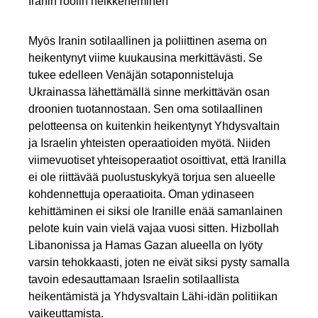
Iranin roolin heikkeneminen
Myös Iranin sotilaallinen ja poliittinen asema on
heikentynyt viime kuukausina merkittävästi. Se
tukee edelleen Venäjän sotaponnisteluja
Ukrainassa lähettämällä sinne merkittävän osan
droonien tuotannostaan. Sen oma sotilaallinen
pelotteensa on kuitenkin heikentynyt Yhdysvaltain
ja Israelin yhteisten operaatioiden myötä. Niiden
viimevuotiset yhteisoperaatiot osoittivat, että Iranilla
ei ole riittävää puolustuskykyä torjua sen alueelle
kohdennettuja operaatioita. Oman ydinaseen
kehittäminen ei siksi ole Iranille enää samanlainen
pelote kuin vain vielä vajaa vuosi sitten. Hizbollah
Libanonissa ja Hamas Gazan alueella on lyöty
varsin tehokkaasti, joten ne eivät siksi pysty samalla
tavoin edesauttamaan Israelin sotilaallista
heikentämistä ja Yhdysvaltain Lähi-idän politiikan
vaikeuttamista.