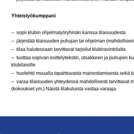
Yhteistyökumppani
sopii klubin ohjelmatyöryhmän kanssa tilaisuudesta
järjestää tilaisuuden puhujan tai ohjelman (mahdollises
tilaa halutessaan tarvittavat tarjoilut klubiravintolalta
tuottaa sopivan esittelytekstin, otsakkeen ja puhujien k
klubilaisille
huolehtii muualla tapahtuvasta mainostamisesta sekä tar
varaa tilaisuuden yhteydessä mahdollisesti tarvittavat muu
(kokoukset ym.) Näistä tilakuluista vastaa varaaja.