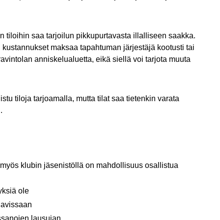
n tiloihin saa tarjoilun pikkupurtavasta illalliseen saakka.
jen kustannukset maksaa tapahtuman järjestäjä kootusti tai
ravintolan anniskelualuetta, eikä siellä voi tarjota muuta
stu tiloja tarjoamalla, mutta tilat saa tietenkin varata
.
i myös klubin jäsenistöllä on mahdollisuus osallistua
yksiä ole
anavissaan
issanojen lausujan