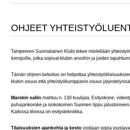
OHJEET YHTEISTYÖLUENT
Tampereen Suomalainen Klubi tekee mielellään yhteistyötä ja
toimijoille, jotka sopivat klubin arvoihin ja joiden tapahtumi
Tämän ohjeen tarkoitus on helpottaa yhteistyötilaisuuksien
klubin osuus että yhteistyökumppanin osuus järjestelyissä
Marskin saliin
mahtuu n. 130 kuulijaa. Esityskone, videoty
puhujankoroke ja isokokoinen Suomen lippu jalustoineen. 
Kaikissa tiloissa on esitystekniikka.
Tilaisuuksien ajankohta ja kesto
voidaan sopia joustavas