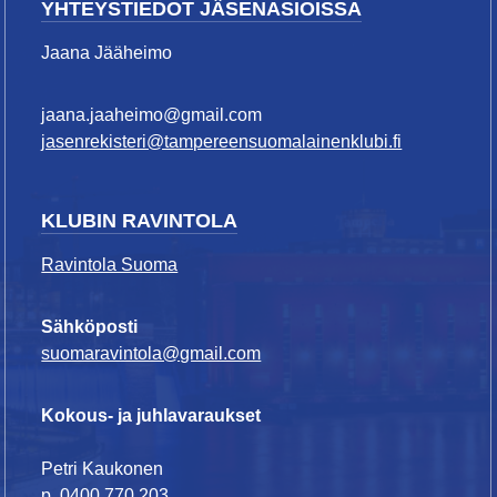
YHTEYSTIEDOT JÄSENASIOISSA
Jaana Jääheimo
jaana.jaaheimo@gmail.com
jasenrekisteri@tampereensuomalainenklubi.fi
KLUBIN RAVINTOLA
Ravintola Suoma
Sähköposti
suomaravintola@gmail.com
Kokous- ja juhlavaraukset
Petri Kaukonen
p. 0400 770 203