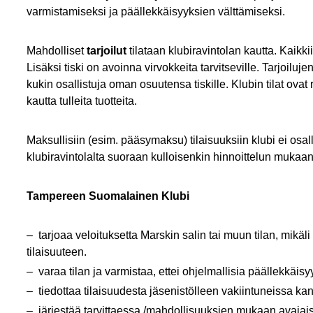
varmistamiseksi ja päällekkäisyyksien välttämiseksi.
Mahdolliset
tarjoilut
tilataan klubiravintolan kautta. Kaikkii
Lisäksi tiski on avoinna virvokkeita tarvitseville. Tarjoilu
kukin osallistuja oman osuutensa tiskille. Klubin tilat ovat 
kautta tulleita tuotteita.
Maksullisiin (esim. pääsymaksu) tilaisuuksiin klubi ei osalli
klubiravintolalta suoraan kulloisenkin hinnoittelun mukaan
Tampereen Suomalainen Klubi
tarjoaa veloituksetta Marskin salin tai muun tilan, mikäl
tilaisuuteen.
varaa tilan ja varmistaa, ettei ohjelmallisia päällekkäisy
tiedottaa tilaisuudesta jäsenistölleen vakiintuneissa k
järjestää tarvittaessa /mahdollisuuksien mukaan avaja